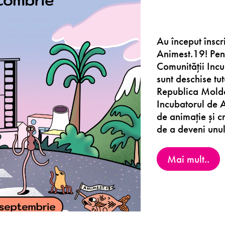
Au început înscr
Animest.19! Pent
Comunității Incu
sunt deschise tu
Republica Moldo
Incubatorul de 
de animație și c
de a deveni unul 
Mai mult..