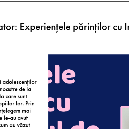
ator: Experiențele părinților cu 
i adolescenților
 noastre de la
la care sunt
piilor lor. Prin
înțelegem mai
e le-au avut
 cum au văzut