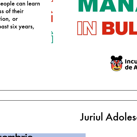
eople can learn
s of their
ion, or
ast six years,
Juriul Adole