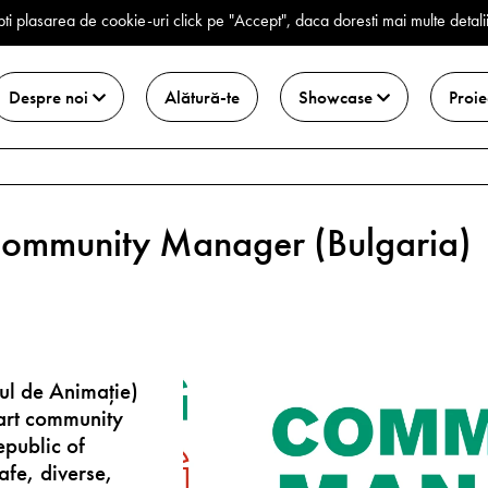
ti plasarea de cookie-uri click pe "Accept", daca doresti mai multe detali
Despre noi
Alătură-te
Showcase
Proie
Community Manager (Bulgaria)
ul de Animație)
 art community
epublic of
afe, diverse,