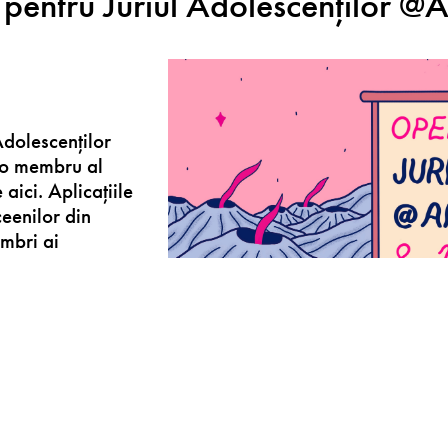
e pentru Juriul Adolescenților @
Adolescenților
ino membru al
aici. Aplicațiile
ceenilor din
mbri ai
e. Căutăm
entru
 cei 3 jurați ce