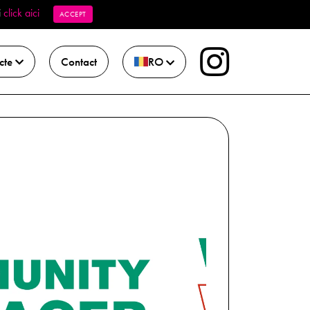
i
click aici
ACCEPT
RO
cte
Contact