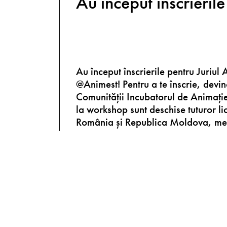
Au început înscrieril
Au început înscrierile pentru Juriul 
@Animest! Pentru a te înscrie, dev
Comunității Incubatorul de Animație 
la workshop sunt deschise tuturor li
România și Republica Moldova, me
Comunității Incubatorul de Animați
liceeni pasionați de critică de film p
oportunitatea de a deveni unul dintre
vor oferi..
Mai mult..