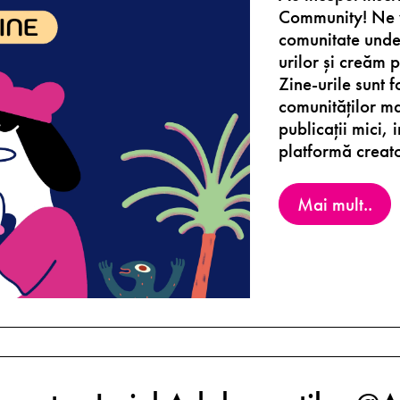
Community! Ne v
comunitate unde 
urilor și creăm 
Zine-urile sunt f
comunităților ma
publicații mici,
platformă creat
Mai mult..