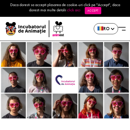
Daca doresti sa accepti plasarea de cookie-uri click pe "Accept", daca
doresti mai multe detalii
click aici
ACCEPT
RO