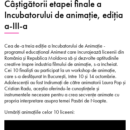
Câștigătorii etapei finale a
Incubatorului de animație, ediția
a-III-a
Cea de-a treia ediție a Incubatorului de Animație -
programul educațional Animest care încurajează liceenii din
România și Republica Moldova să-și dezvolte aptitudinile
creative înspre industria filmului de animație, s-a încheiat.
Cei 10 finaliști au participat la un workshop de animație,
care s-a desfășurat în București, între 10 și 14 octombrie.
Adolescenții au fost îndrumați de către animatorii Laura Pop și
Cristian Radu, aceștia oferindu-le cunoștințele și
instrumentele necesare pentru a crea secvențe animate cu
propria interpretare asupra temei Pasări de Noapte.
Urmăriți animațiile celor 10 liceeni: