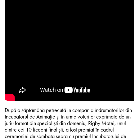
După o săptămână petrecută în compania îndrumătorilor din
Incubatorul de Animație și în urma voturilor exprimate de un
juriu format din specialiști din domeniu, Rigby Matei, unul
dintre cei 10 liceeni finaliști, a fost premiat în cadrul
ceremoniei de sâmbătă seara cu premiul Incubatorului de