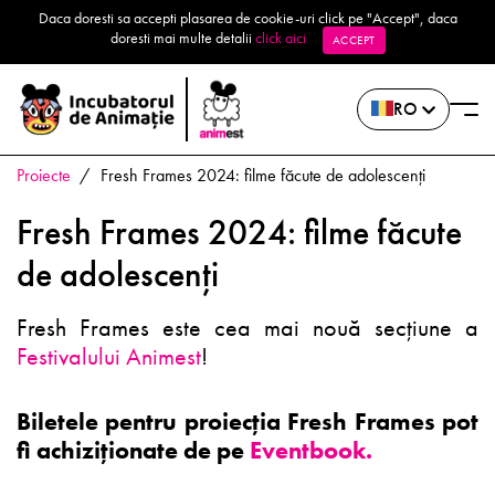
Daca doresti sa accepti plasarea de cookie-uri click pe "Accept", daca
doresti mai multe detalii
click aici
ACCEPT
RO
Proiecte
Fresh Frames 2024: filme făcute de adolescenți
Fresh Frames 2024: filme făcute
de adolescenți
Fresh Frames este cea mai nouă secțiune a
Festivalului Animest
!
Biletele pentru proiecția Fresh Frames pot
fi achiziționate de pe
Eventbook.